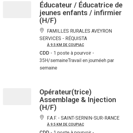
Éducateur / Éducatrice de
jeunes enfants / infirmier
(H/F)
FAMILLES RURALES AVEYRON
SERVICES -
RÉQUISTA
À 9.5 KM DE COUPIAC
CDD
- 1 poste à pourvoir
-
35H/semaineTravail en journéeh par
semaine
Opérateur(trice)
Assemblage & Injection
(H/F)
F.A.F. -
SAINT-SERNIN-SUR-RANCE
À 9.5 KM DE COUPIAC
CDD
- 1 poste à pourvoir
-