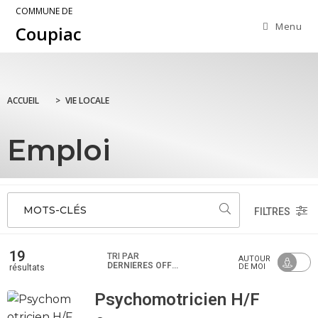
COMMUNE DE
Menu
Coupiac
ACCUEIL
>
VIE LOCALE
Emploi
MOTS-CLÉS
FILTRES
19
TRI PAR
AUTOUR
DERNIÈRES OFFRES
DE MOI
résultats
Psychomotricien H/F