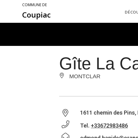
COMMUNE DE
DÉCO
Coupiac
Gîte La Ca
MONTCLAR
1611 chemin des Pins,
Tel.
+33672983486
edmond.banide@orang