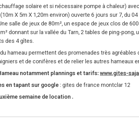
chauffage solaire et si nécessaire pompe à chaleur) avec
V (10m X 5m X 1,20m environ) ouverte 6 jours sur 7, du 04 
Une salle de jeux de 80m², un espace de jeux clos de 600
donnant sur la vallée du Tarn, 2 tables de ping-pong, un 
ts des 4 gîtes.
du hameau permettent des promenades très agréables da
gniers et de conifères et de relier les autres hameaux e
u Hameau notamment plannings et tarifs:
www.gites-saj
les en tapant sur google
: gites de france montclar 12
euxième semaine de location .