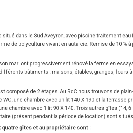
itué dans le Sud Aveyron, avec piscine traitement eau Bio
me de polyculture vivant en autarcie. Remise de 10 % à 
e et son mari ont progressivement rénové la ferme en ess
 différents bâtiments : maisons, étables, granges, fours à
t composé de 2 étages. Au RdC nous trouvons de plain-p
c WC, une chambre avec un lit 140 X 190 et la terrasse pri
ne chambre avec 1 lit 90 X 140. Trois autres gîtes (14, 6
aire (présent pendant la période de location) sont situé
atre gîtes et au propriétaire sont :