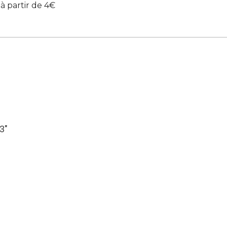
 à partir de 4€
53″