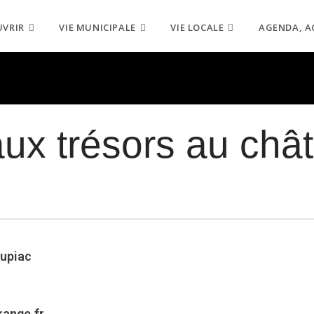
UVRIR
VIE MUNICIPALE
VIE LOCALE
AGENDA, A
ux trésors au châ
oupiac
ange.fr