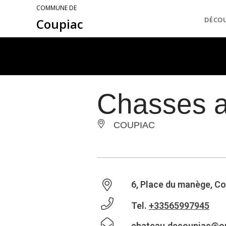
COMMUNE DE
DÉCO
Coupiac
Chasses a
COUPIAC
6, Place du manège, C
Tel.
+33565997945
chateau.decoupiac@or